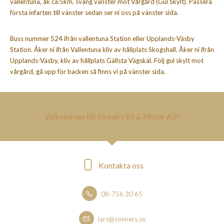
vallentuna, åk ca:5km, sväng vänster mot Vårgård (Gul Skylt). Passera
första infarten till vänster sedan ser ni oss på vänster sida.
Buss nummer 524 ifrån vallentuna Station eller Upplands-Väsby
Station. Åker ni ifrån Vallentuna kliv av hållplats Skogshall. Åker ni ifrån
Upplands-Väsby, kliv av hållplats Gällsta Vägskäl. Följ gul skylt mot
vårgård, gå upp för backen så finns vi på vänster sida.
Välkommen till Sönners Bil & Motor AB!
Kontakta oss
08-756 30 65
lars@sonners.se