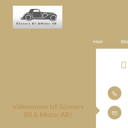
Hem
Bila
Välkommen till Sönners
Bil & Motor AB!