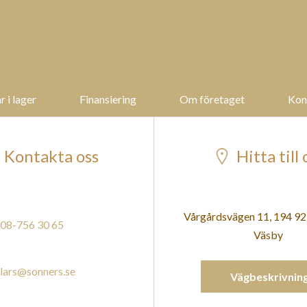
r i lager
Finansiering
Om företaget
Kon
Kontakta oss
Hitta till 
Vårgårdsvägen 11, 194 9
08-756 30 65
Väsby
lars@sonners.se
Vägbeskrivnin