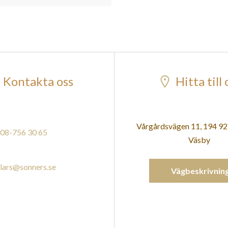
Kontakta oss
Hitta till 
Vårgårdsvägen 11, 194 9
08-756 30 65
Väsby
lars@sonners.se
Vägbeskrivnin