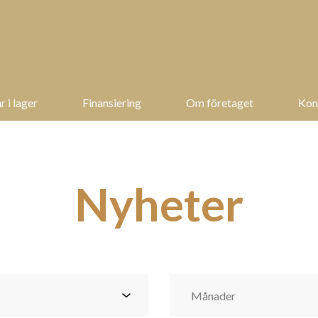
r i lager
Finansiering
Om företaget
Kon
Nyheter