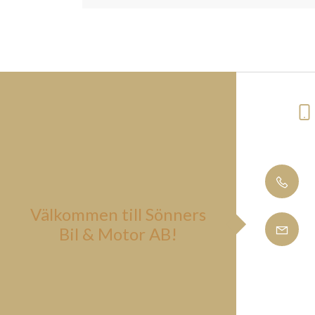
Välkommen till Sönners
Bil & Motor AB!